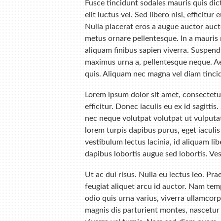
Fusce tincidunt sodales mauris quis dic
elit luctus vel. Sed libero nisi, efficitu
Nulla placerat eros a augue auctor aucto
metus ornare pellentesque. In a mauris 
aliquam finibus sapien viverra. Suspend
maximus urna a, pellentesque neque. Aene
quis. Aliquam nec magna vel diam tincid
Lorem ipsum dolor sit amet, consectetur
efficitur. Donec iaculis eu ex id sagitti
nec neque volutpat volutpat ut vulputate
lorem turpis dapibus purus, eget iaculis
vestibulum lectus lacinia, id aliquam l
dapibus lobortis augue sed lobortis. Ves
Ut ac dui risus. Nulla eu lectus leo. P
feugiat aliquet arcu id auctor. Nam tem
odio quis urna varius, viverra ullamco
magnis dis parturient montes, nascetur 