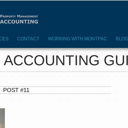
CES
CONTACT
WORKING WITH MONTPAC
BLO
 ACCOUNTING GU
POST #11