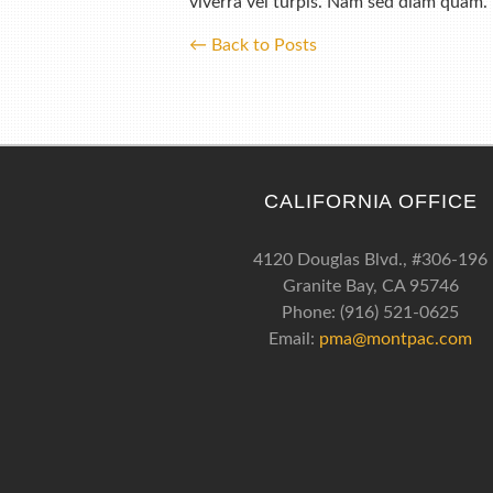
viverra vel turpis. Nam sed diam quam.
← Back to Posts
CALIFORNIA OFFICE
4120 Douglas Blvd., #306-196
Granite Bay, CA 95746
Phone: (916) 521-0625
Email:
pma@montpac.com