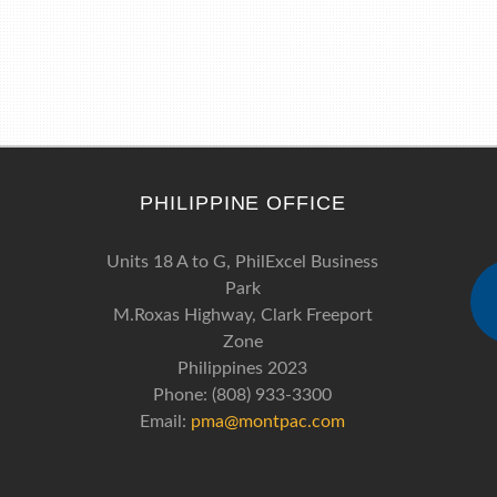
PHILIPPINE OFFICE
Units 18 A to G, PhilExcel Business
Park
M.Roxas Highway, Clark Freeport
Zone
Philippines 2023
Phone: (808) 933-3300
Email:
pma@montpac.com