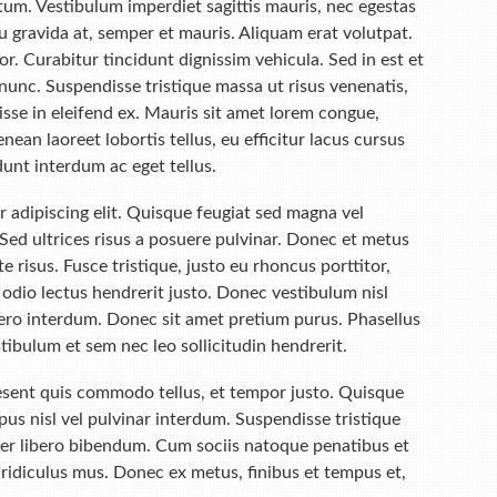
tum. Vestibulum imperdiet sagittis mauris, nec egestas
r eu gravida at, semper et mauris. Aliquam erat volutpat.
r. Curabitur tincidunt dignissim vehicula. Sed in est et
nunc. Suspendisse tristique massa ut risus venenatis,
isse in eleifend ex. Mauris sit amet lorem congue,
an laoreet lobortis tellus, eu efficitur lacus cursus
unt interdum ac eget tellus.
 adipiscing elit. Quisque feugiat sed magna vel
s. Sed ultrices risus a posuere pulvinar. Donec et metus
 risus. Fusce tristique, justo eu rhoncus porttitor,
 odio lectus hendrerit justo. Donec vestibulum nisl
ibero interdum. Donec sit amet pretium purus. Phasellus
tibulum et sem nec leo sollicitudin hendrerit.
raesent quis commodo tellus, et tempor justo. Quisque
pus nisl vel pulvinar interdum. Suspendisse tristique
rper libero bibendum. Cum sociis natoque penatibus et
ridiculus mus. Donec ex metus, finibus et tempus et,